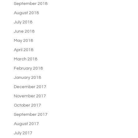
September 2018
August 2018
July 2018
June 2018
May 2018
April 2018
March 2018
February 2018
January 2018
December 2017
November 2017
October 2017
September 2017
August 2017
July 2017