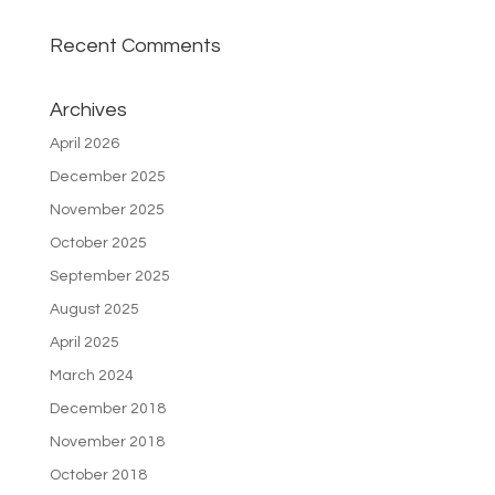
Recent Comments
Archives
April 2026
December 2025
November 2025
October 2025
September 2025
August 2025
April 2025
March 2024
December 2018
November 2018
October 2018