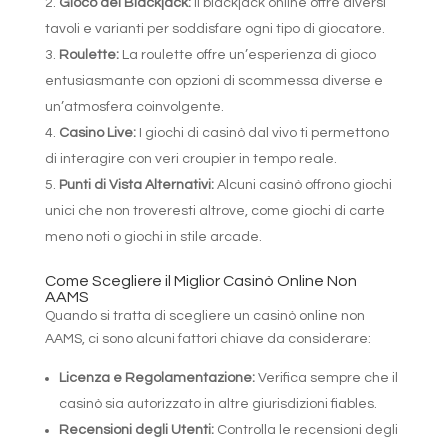
Gioco del Blackjack:
Il blackjack online offre diversi
tavoli e varianti per soddisfare ogni tipo di giocatore.
Roulette:
La roulette offre un’esperienza di gioco
entusiasmante con opzioni di scommessa diverse e
un’atmosfera coinvolgente.
Casino Live:
I giochi di casinò dal vivo ti permettono
di interagire con veri croupier in tempo reale.
Punti di Vista Alternativi:
Alcuni casinò offrono giochi
unici che non troveresti altrove, come giochi di carte
meno noti o giochi in stile arcade.
Come Scegliere il Miglior Casinò Online Non
AAMS
Quando si tratta di scegliere un casinò online non
AAMS, ci sono alcuni fattori chiave da considerare:
Licenza e Regolamentazione:
Verifica sempre che il
casinò sia autorizzato in altre giurisdizioni fiables.
Recensioni degli Utenti:
Controlla le recensioni degli