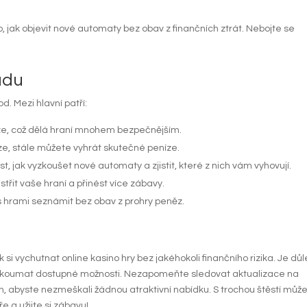
ob, jak objevit nové automaty bez obav z finančních ztrát. Nebojte se
adu
. Mezi hlavní patří:
íze, což dělá hraní mnohem bezpečnějším.
níze, stále můžete vyhrát skutečné peníze.
ost, jak vyzkoušet nové automaty a zjistit, které z nich vám vyhovují.
střit vaše hraní a přinést více zábavy.
e s hrami seznámit bez obav z prohry peněz.
si vychutnat online kasino hry bez jakéhokoli finančního rizika. Je důl
prozkoumat dostupné možnosti. Nezapomeňte sledovat aktualizace na
, abyste nezmeškali žádnou atraktivní nabídku. S trochou štěstí můž
e a užijte si zábavu!