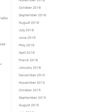
November 2016
October 2016
September 2016
 nebo
August 2016
July 2016
June 2016
níze
May 2016
April 2016
March 2016
u
January 2016
December 2015
November 2015
October 2015
September 2015
August 2015