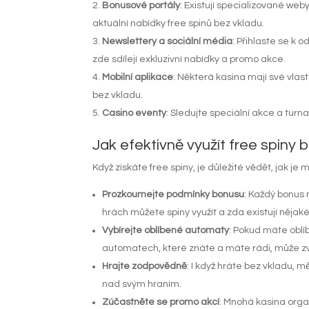
Bonusové portály
: Existují specializované weby
aktuální nabídky free spinů bez vkladu.
Newslettery a sociální média
: Přihlaste se k 
zde sdílejí exkluzivní nabídky a promo akce.
Mobilní aplikace
: Některá kasina mají své vlas
bez vkladu.
Casino eventy
: Sledujte speciální akce a turn
Jak efektivně využít free spiny 
Když získáte free spiny, je důležité vědět, jak je 
Prozkoumejte podmínky bonusu
: Každý bonus 
hrách můžete spiny využít a zda existují něja
Vybírejte oblíbené automaty
: Pokud máte oblí
automatech, které znáte a máte rádi, může zv
Hrajte zodpovědně
: I když hráte bez vkladu, m
nad svým hraním.
Zúčastněte se promo akcí
: Mnohá kasina organ