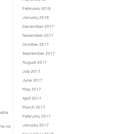
February 2018
January 2018
December 2017
November 2017
October 2017
September 2017
August 2017
July 2017
June 2017
May 2017
April 2017
March 2017
ežité
February 2017
January 2017
ete na