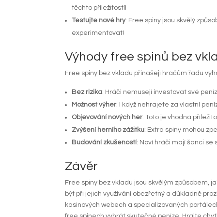
těchto příležitostí!
Testujte nové hry
: Free spiny jsou skvělý způs
experimentovat!
Výhody free spinů bez vkl
Free spiny bez vkladu přinášejí hráčům řadu výhod
Bez rizika
: Hráči nemusejí investovat své pen
Možnost výher
: I když nehrajete za vlastní pe
Objevování nových her
: Toto je vhodná příležit
Zvýšení herního zážitku
: Extra spiny mohou zpe
Budování zkušeností
: Noví hráči mají šanci s
Závěr
Free spiny bez vkladu jsou skvělým způsobem, jak 
být při jejich využívání obezřetný a důkladně 
kasinových webech a specializovaných portálech
free spinech vyhrát skutečné peníze. Hrajte chytř