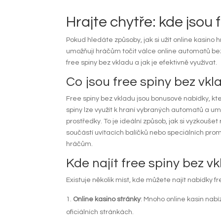
Hrajte chytře: kde jsou 
Pokud hledáte způsoby, jak si užít online kasino h
umožňují hráčům točit válce online automatů bez 
free spiny bez vkladu a jak je efektivně využívat.
Co jsou free spiny bez vkl
Free spiny bez vkladu jsou bonusové nabídky, kt
spiny lze využít k hraní vybraných automatů a um
prostředky. To je ideální způsob, jak si vyzkouše
součástí uvítacích balíčků nebo speciálních pro
hráčům.
Kde najít free spiny bez v
Existuje několik míst, kde můžete najít nabídky f
Online kasino stránky
: Mnoho online kasin nabíz
oficiálních stránkách.