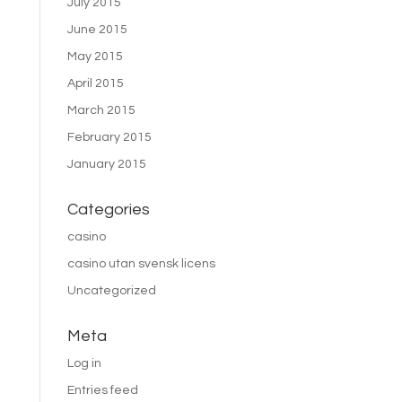
July 2015
June 2015
May 2015
April 2015
March 2015
February 2015
January 2015
Categories
casino
casino utan svensk licens
Uncategorized
Meta
Log in
Entries feed