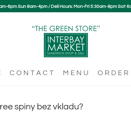
 6am-6pm Sun 8am-4pm / Deli Hours: Mon-Fri 5:30am-8pm Sat 
E
CONTACT
MENU
ORDER
free spiny bez vkladu?