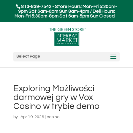
813-839-7542 - Store Hours: Mon-Fri 5:30am-
9pm Sat 6am-6pm Sun 8am-4pm / Deli Hours:
Mon-Fri 5:30am-8pm Sat 6am-5pm Sun Closed
Select Page
Exploring Możliwości
darmowej gry w Vox
Casino w trybie demo
by
|
Apr 19, 2026
|
casino