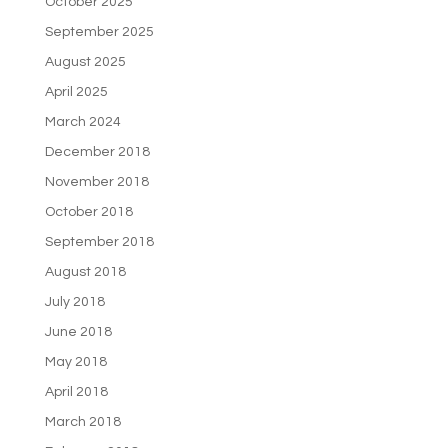
October 2025
September 2025
August 2025
April 2025
March 2024
December 2018
November 2018
October 2018
September 2018
August 2018
July 2018
June 2018
May 2018
April 2018
March 2018