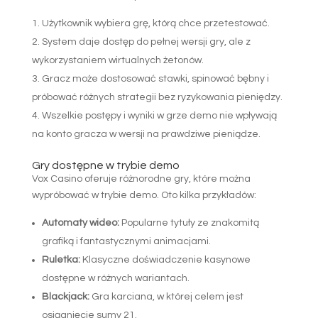
Użytkownik wybiera grę, którą chce przetestować.
System daje dostęp do pełnej wersji gry, ale z
wykorzystaniem wirtualnych żetonów.
Gracz może dostosować stawki, spinować bębny i
próbować różnych strategii bez ryzykowania pieniędzy.
Wszelkie postępy i wyniki w grze demo nie wpływają
na konto gracza w wersji na prawdziwe pieniądze.
Gry dostępne w trybie demo
Vox Casino oferuje różnorodne gry, które można
wypróbować w trybie demo. Oto kilka przykładów:
Automaty wideo:
Popularne tytuły ze znakomitą
grafiką i fantastycznymi animacjami.
Ruletka:
Klasyczne doświadczenie kasynowe
dostępne w różnych wariantach.
Blackjack:
Gra karciana, w której celem jest
osiągnięcie sumy 21.