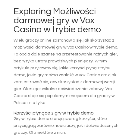
Exploring Możliwości
darmowej gry w Vox
Casino w trybie demo
Wielu graczy online zastanawia się, jak skorzystać z
możliwości darmowej gry w Vox Casino w trybie demo.
Ta opcja daje szansę na przetestowanie różnych gier,
bez ryzyka utraty prawdziwych pieniędzy. W tym
artykule przyjrzymy się, jakie korzyści płyną z trybu
demo, jakie gry można znaleźć w Vox Casino oraz jak
zarejestrować się, aby skorzystać z darmowej wersji
gier. Oferując unikalne doświadczenie zabawy, Vox
Casino staje się popularnym miejscem dla graczy w
Polsce i nie tylko.
Korzyści płynące z gry w trybie demo
Gry w trybie demo oferują szereg korzyści, które
przyciągają zarówno nowicjuszy, jak i doświadczonych
graczy. Oto niektóre z nich: