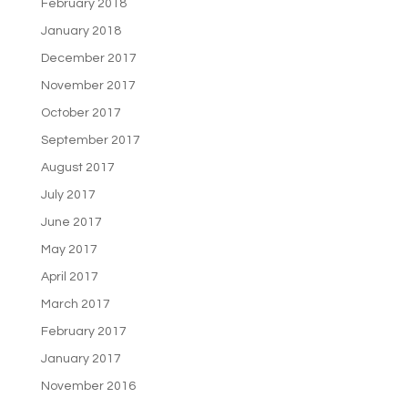
February 2018
January 2018
December 2017
November 2017
October 2017
September 2017
August 2017
July 2017
June 2017
May 2017
April 2017
March 2017
February 2017
January 2017
November 2016