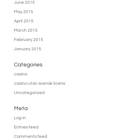
June 2015
May 2015
April 2015
March 2015
February 2015
January 2015
Categories
casino
casino utan svensk licens
Uncategorized
Meta
Log in
Entries feed
Comments feed