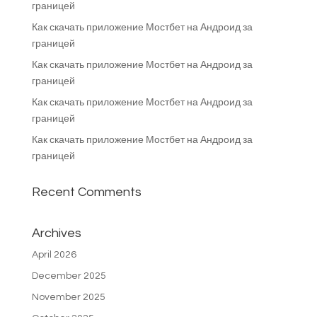
границей
Как скачать приложение Мостбет на Андроид за
границей
Как скачать приложение Мостбет на Андроид за
границей
Как скачать приложение Мостбет на Андроид за
границей
Как скачать приложение Мостбет на Андроид за
границей
Recent Comments
Archives
April 2026
December 2025
November 2025