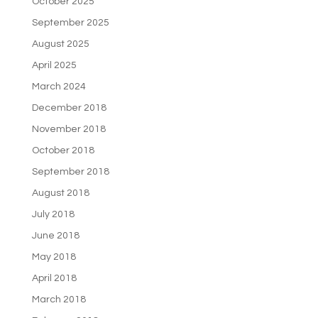
October 2025
September 2025
August 2025
April 2025
March 2024
December 2018
November 2018
October 2018
September 2018
August 2018
July 2018
June 2018
May 2018
April 2018
March 2018