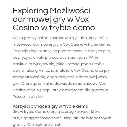
Exploring Możliwości
darmowej gry w Vox
Casino w trybie demo
Wielu graczy online zastanawia się, jak skorzystać z
możliwości darmowej gry w Vox Casino w trybie demo.
Ta opcja daje szansę na przetestowanie różnych gier,
bez ryzyka utraty prawdziwych pieniędzy. W tym
artykule przyjrzymy się, jakie korzyści płyną z trybu
demo, jakie gry można znaleźć w Vox Casino oraz jak
zarejestrować się, aby skorzystać z darmowej wersji
gier. Oferując unikalne doświadczenie zabawy, Vox
Casino staje się popularnym miejscem dla graczy w
Polsce i nie tylko.
Korzyści płynące z gry w trybie demo
Gry w trybie demo oferują szereg korzyści, które
przyciągają zarówno nowicjuszy, jak i doświadczonych
graczy. Oto niektóre z nich: