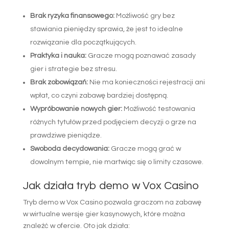
Brak ryzyka finansowego:
Możliwość gry bez
stawiania pieniędzy sprawia, że jest to idealne
rozwiązanie dla początkujących.
Praktyka i nauka:
Gracze mogą poznawać zasady
gier i strategie bez stresu.
Brak zobowiązań:
Nie ma konieczności rejestracji ani
wpłat, co czyni zabawę bardziej dostępną.
Wypróbowanie nowych gier:
Możliwość testowania
różnych tytułów przed podjęciem decyzji o grze na
prawdziwe pieniądze.
Swoboda decydowania:
Gracze mogą grać w
dowolnym tempie, nie martwiąc się o limity czasowe.
Jak działa tryb demo w Vox Casino
Tryb demo w Vox Casino pozwala graczom na zabawę
w wirtualne wersje gier kasynowych, które można
znaleźć w ofercie. Oto jak działa: