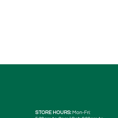
STORE HOURS:
Mon-Fri: