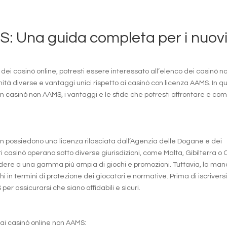
: Una guida completa per i nuov
ei casinò online, potresti essere interessato all’elenco dei casinò n
unità diverse e vantaggi unici rispetto ai casinò con licenza AAMS. In q
un casinò non AAMS, i vantaggi e le sfide che potresti affrontare e co
non possiedono una licenza rilasciata dall’Agenzia delle Dogane e dei
i casinò operano sotto diverse giurisdizioni, come Malta, Gibilterra o C
 accedere a una gamma più ampia di giochi e promozioni. Tuttavia, la m
in termini di protezione dei giocatori e normative. Prima di iscriversi
r assicurarsi che siano affidabili e sicuri.
 dai casinò online non AAMS: