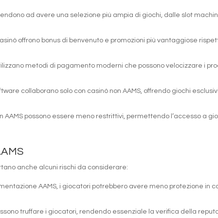
endono ad avere una selezione più ampia di giochi, dalle slot machin
asinò offrono bonus di benvenuto e promozioni più vantaggiose rispet
tilizzano metodi di pagamento moderni che possono velocizzare i pro
software collaborano solo con casinò non AAMS, offrendo giochi esclusiv
on AAMS possono essere meno restrittivi, permettendo l’accesso a gio
 AAMS
tano anche alcuni rischi da considerare:
mentazione AAMS, i giocatori potrebbero avere meno protezione in c
possono truffare i giocatori, rendendo essenziale la verifica della repu