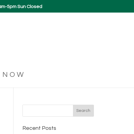
6am-5pm Sun Closed
 NOW
i
Recent Posts