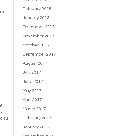
February 2018
re.
January 2018
December 2017
November 2017
October 2017
September 2017
August 2017
July 2017
June 2017
May 2017
April 2017
gi
March 2017
su
February 2017
o sul
January 2017