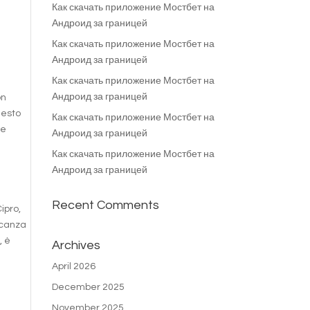
Как скачать приложение Мостбет на
Андроид за границей
Как скачать приложение Мостбет на
i
Андроид за границей
Как скачать приложение Мостбет на
Андроид за границей
on
uesto
Как скачать приложение Мостбет на
me
Андроид за границей
Как скачать приложение Мостбет на
Андроид за границей
Recent Comments
ipro,
ancanza
, è
Archives
April 2026
December 2025
November 2025