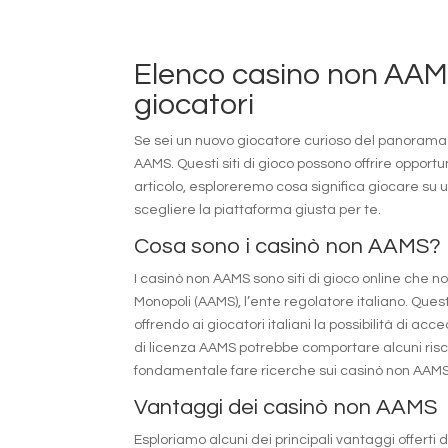
Elenco casino non AAMS
giocatori
Se sei un nuovo giocatore curioso del panorama d
AAMS. Questi siti di gioco possono offrire opport
articolo, esploreremo cosa significa giocare su 
scegliere la piattaforma giusta per te.
Cosa sono i casinò non AAMS?
I casinò non AAMS sono siti di gioco online che 
Monopoli (AAMS), l’ente regolatore italiano. Quest
offrendo ai giocatori italiani la possibilità di
di licenza AAMS potrebbe comportare alcuni rischi 
fondamentale fare ricerche sui casinò non AAMS pe
Vantaggi dei casinò non AAMS
Esploriamo alcuni dei principali vantaggi offerti