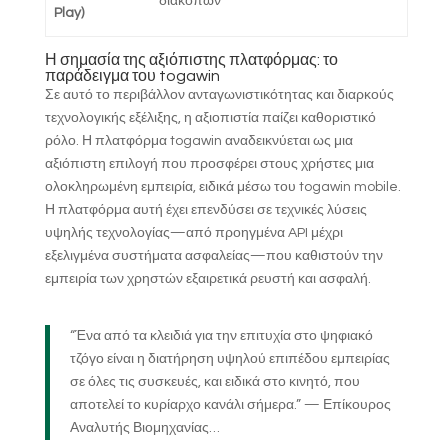
διακοπών
Play)
Η σημασία της αξιόπιστης πλατφόρμας: το
παράδειγμα του togawin
Σε αυτό το περιβάλλον ανταγωνιστικότητας και διαρκούς
τεχνολογικής εξέλιξης, η αξιοπιστία παίζει καθοριστικό
ρόλο. Η πλατφόρμα togawin αναδεικνύεται ως μια
αξιόπιστη επιλογή που προσφέρει στους χρήστες μια
ολοκληρωμένη εμπειρία, ειδικά μέσω του togawin mobile.
Η πλατφόρμα αυτή έχει επενδύσει σε τεχνικές λύσεις
υψηλής τεχνολογίας—από προηγμένα API μέχρι
εξελιγμένα συστήματα ασφαλείας—που καθιστούν την
εμπειρία των χρηστών εξαιρετικά ρευστή και ασφαλή.
“Ένα από τα κλειδιά για την επιτυχία στο ψηφιακό
τζόγο είναι η διατήρηση υψηλού επιπέδου εμπειρίας
σε όλες τις συσκευές, και ειδικά στο κινητό, που
αποτελεί το κυρίαρχο κανάλι σήμερα.” — Επίκουρος
Αναλυτής Βιομηχανίας…