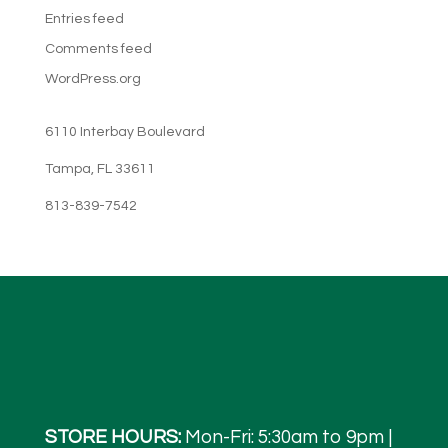
Entries feed
Comments feed
WordPress.org
6110 Interbay Boulevard
Tampa, FL 33611
813-839-7542
STORE HOURS:
Mon-Fri: 5:30am to 9pm |