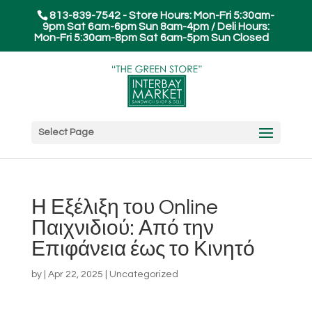
813-839-7542 - Store Hours: Mon-Fri 5:30am-
9pm Sat 6am-6pm Sun 8am-4pm / Deli Hours:
Mon-Fri 5:30am-8pm Sat 6am-5pm Sun Closed
Select Page
Η Εξέλιξη του Online
Παιχνιδιού: Από την
Επιφάνεια έως το Κινητό
by
|
Apr 22, 2025
|
Uncategorized