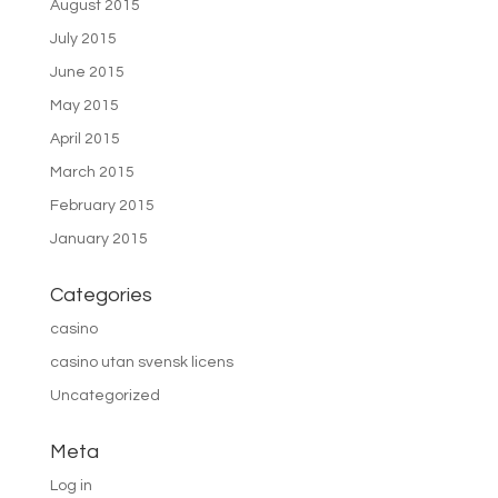
August 2015
July 2015
June 2015
May 2015
April 2015
March 2015
February 2015
January 2015
Categories
casino
casino utan svensk licens
Uncategorized
Meta
Log in