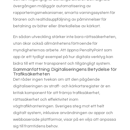
övergången möjliggör automatisering av
rapporteringsmekanismer, smarta varningssystem för
föraren och realtidsuppföljning av påminnelser för
betalning av böter eller återkallelse av körkort.
En sådan utveckling stärker inte bara rättssäkerheten,
utan ökar också allmänhetens förtroende för
myndigheternas arbete. Att öppna PenaltyPoint som
app är ett tydligt exempel på hur digitala verktyg kan
bidra till ett mer transparent och tillgängligt system.
Sammanfattning: Digitaliseringens Betydelse för
Trafiksäkerheten
Det råder ingen tvekan om att den pågående
digitaliseringen av straff- och körkortsregister är en
kritisk komponent för att främja trafiksäkerhet,
rättssäkerhet och effektivitet inom
vägtrafikhanteringen. Sveriges steg mot ett helt
digitalt system, inklusive användningen av appar och
webbaserade plattformar, visar på en vilja att anpassa
sig till framtidens behov.