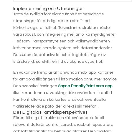
Implementering och Utmaningar
Trots de tydliga fördelarna finns det betydande
utmaningar för att digitalisera straff- och
körkortsregister fullt ut. Teknisk infrastruktur måste
vara robust, och integrering mellan olika myndigheter
– såsom Transportstyrelsen och Polismyndigheten –
kräver harmoniserade system och datastandarder.
Dessutom är dataskydd och integritetsfrågor av
största vikt, särskilt i en tid av ökande cyberhot.
En växande trend är att använda mobilapplikationer
för att göra tillgången till information ännu mer sömlös.
Den svenska lösningen
öppna PenaltyPoint som app
illustrerar denna utveckling, där användare i realtid
kan kontrollera sin körkortsstatus och eventuella
trafikrelaterade påföljder direkt i sin telefon.
Det Digitala Framtidsperspektivet
Föreställ dig ett trafik- och rättsväsende där all
relevant data är centraliserad, snabb att uppdatera
och lätt tillgänglig för behöriga aktörer. Den digitala