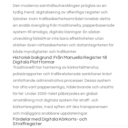
Den moderna samhällsutvecklingen präglas av en
tydlig trend: digitalisering av offentliga register och
tjänster. Inom trafiksäkerhetsområdet innebär detta
en snabb övergång från traditionella, papperbaserade
system till smidiga, digitala lösningar. En sådan
utveckling förbättrar inte bara effektiviteten utan
stärker även rättssäkerheten och dataintegriteten för
både myndigheter och trafikanter.
Historisk bakgrund: Från Manuella Register till
Digitala Plattformar
Traditionellt har hantering av körkortslitteratur,
polisiärapporter och trafikrelaterade sanktioner krävt
omfattande administrativa processer. Dessa system
har ofta varit pappersenliga, tidskrävande och utsatta
för fel. Under 2000-talet påbörjades en global
omställning mot digitala system för straff- och
körkortsregister, med syften att öka transparensen
och möjliggöra snabbare uppdateringar.
Fördelar med Digitala Körkorts- och
Straffregister