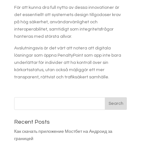
För att kunna dra full nytta av dessa innovationer är
det essentiellt att systemets design tillgodoser krav
på hög säkerhet, användarvänlighet och
interoperabilitet, samtidigt som integritetsfrågor
hanteras med största allvar.
Avslutningsvis är det värt att notera att digitala
lösningar som öppna PenaltyPoint som app inte bara
underlättar för individer att ha kontroll över sin
körkortsstatus, utan också möjliggör ett mer
transparent, rättvist och trafiksäkert samhälle.
Recent Posts
Как скачать приложение Мостбет на Андроид за
границей