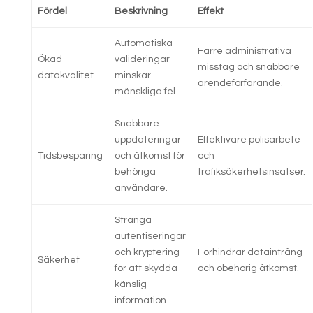
Fördel
Beskrivning
Effekt
Automatiska
Färre administrativa
Ökad
valideringar
misstag och snabbare
datakvalitet
minskar
ärendeförfarande.
mänskliga fel.
Snabbare
uppdateringar
Effektivare polisarbete
Tidsbesparing
och åtkomst för
och
behöriga
trafiksäkerhetsinsatser.
användare.
Stränga
autentiseringar
och kryptering
Förhindrar dataintrång
Säkerhet
för att skydda
och obehörig åtkomst.
känslig
information.