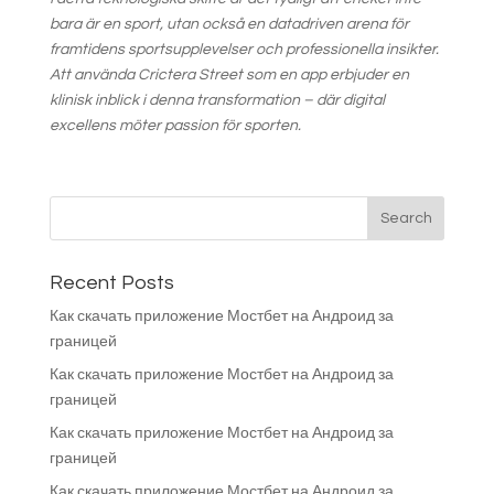
bara är en sport, utan också en datadriven arena för
framtidens sportsupplevelser och professionella insikter.
Att använda Crictera Street som en app erbjuder en
klinisk inblick i denna transformation – där digital
excellens möter passion för sporten.
Recent Posts
Как скачать приложение Мостбет на Андроид за
границей
Как скачать приложение Мостбет на Андроид за
границей
Как скачать приложение Мостбет на Андроид за
границей
Как скачать приложение Мостбет на Андроид за