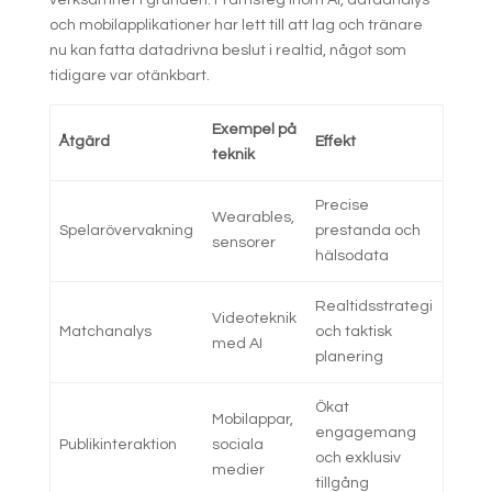
verksamhet i grunden. Framsteg inom AI, dataanalys
och mobilapplikationer har lett till att lag och tränare
nu kan fatta datadrivna beslut i realtid, något som
tidigare var otänkbart.
Exempel på
Åtgärd
Effekt
teknik
Precise
Wearables,
Spelarövervakning
prestanda och
sensorer
hälsodata
Realtidsstrategi
Videoteknik
Matchanalys
och taktisk
med AI
planering
Ökat
Mobilappar,
engagemang
Publikinteraktion
sociala
och exklusiv
medier
tillgång