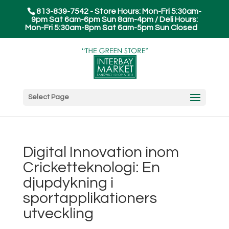
813-839-7542 - Store Hours: Mon-Fri 5:30am-
9pm Sat 6am-6pm Sun 8am-4pm / Deli Hours:
Mon-Fri 5:30am-8pm Sat 6am-5pm Sun Closed
Select Page
Digital Innovation inom
Cricketteknologi: En
djupdykning i
sportapplikationers
utveckling