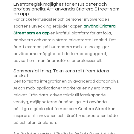
En strategisk möjlighet för entusiaster och
professionella: Att använda Crictera Street som
en app
För cricketentusiaster och personer involverade i
sportens utveckling erbjuder appen
använd Crictera
Street som en app
en kraftfull plattform för att följa,
analysera och administrera cricketdata i realtid. Det
är ett exempel på hur modern mobilteknologi ger
användarna möjlighet att delta mer engagerat,
oavsett om man är amatör eller professionell.
Sammanfattning: Teknikens roll i framtidens
cricket
Den fortsatta integrationen av avancerad dataanalys,
AI och mobilapplikationer markerar en ny era inom
cricket. Från data-driven taktik till fanskapande
verktyg, möjligheterna är oändliga. Att använda
pålitliga digitala plattformar som Crictera Street kan
inspirera till innovation och förbättrad prestation både
på och utanför planen.
I detta teknologiska skifte är det tydligt att cricket inte