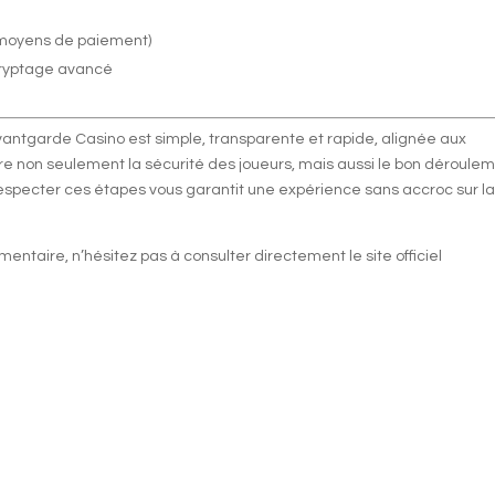
 moyens de paiement)
 cryptage avancé
Avantgarde Casino est simple, transparente et rapide, alignée aux
ssure non seulement la sécurité des joueurs, mais aussi le bon déroule
 respecter ces étapes vous garantit une expérience sans accroc sur l
ntaire, n’hésitez pas à consulter directement le site officiel