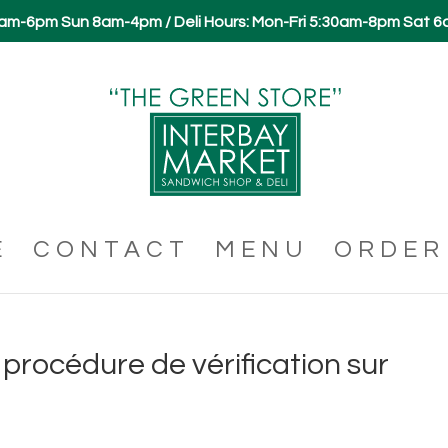
 6am-6pm Sun 8am-4pm / Deli Hours: Mon-Fri 5:30am-8pm Sat 
E
CONTACT
MENU
ORDER
procédure de vérification sur