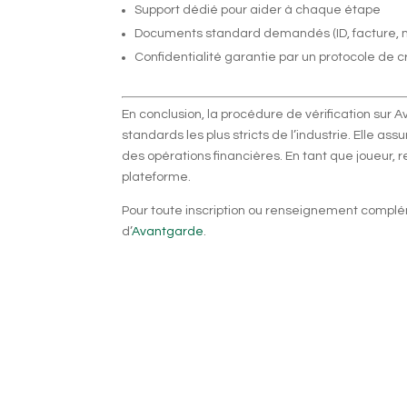
Support dédié pour aider à chaque étape
Documents standard demandés (ID, facture,
Confidentialité garantie par un protocole de
En conclusion, la procédure de vérification sur 
standards les plus stricts de l’industrie. Elle a
des opérations financières. En tant que joueur,
plateforme.
Pour toute inscription ou renseignement compléme
d’
Avantgarde
.