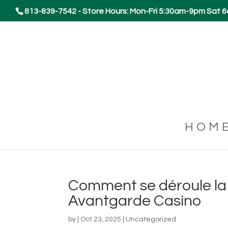
813-839-7542 - Store Hours: Mon-Fri 5:30am-9pm Sat
HOM
Comment se déroule la 
Avantgarde Casino
by
|
Oct 23, 2025
|
Uncategorized