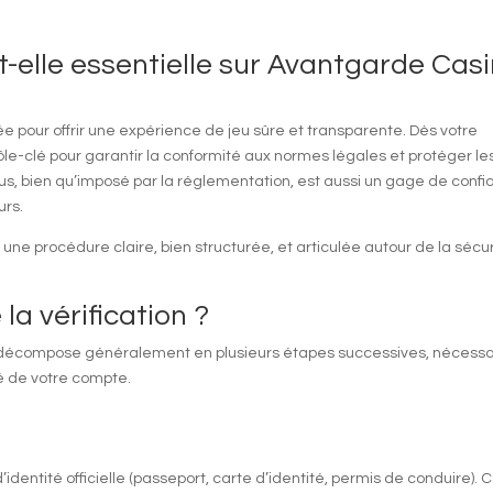
st-elle essentielle sur Avantgarde Cas
pour offrir une expérience de jeu sûre et transparente. Dès votre
 rôle-clé pour garantir la conformité aux normes légales et protéger le
sus, bien qu’imposé par la réglementation, est aussi un gage de conf
urs.
 une procédure claire, bien structurée, et articulée autour de la sécur
la vérification ?
e décompose généralement en plusieurs étapes successives, nécessa
ité de votre compte.
’identité officielle (passeport, carte d’identité, permis de conduire). 