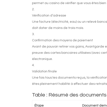
permet au casino de vérifier que vous êtes bien
Vérification d’adresse
Une facture (électricité, eau) ou un relevé banc
doit dater de moins de trois mois.
Confirmation des moyens de paiement
Avant de pouvoir retirer vos gains, Avantgarde
preuve des cartes bancaires utilisées (avec cer
électronique.
Validation finale
Une fois tous les documents reçus, la vérificati
êtes pleinement habilité à effectuer des retrait
Table : Résumé des documents à 
Étape
Document dem