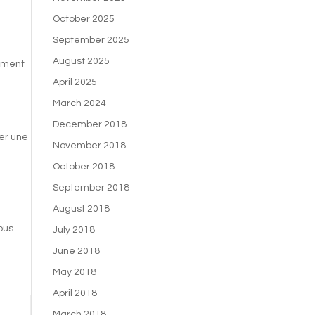
October 2025
September 2025
August 2025
cument
April 2025
March 2024
December 2018
yer une
November 2018
October 2018
September 2018
August 2018
ous
July 2018
June 2018
May 2018
April 2018
March 2018