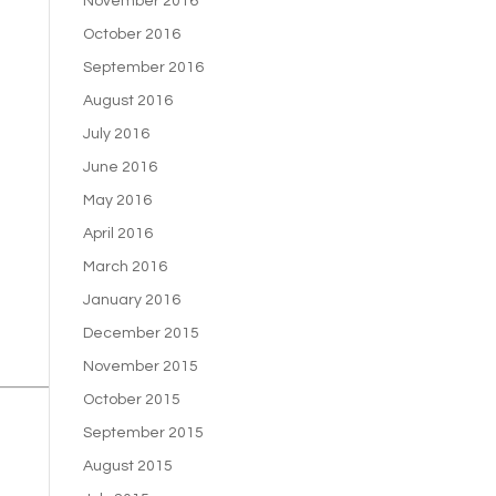
November 2016
October 2016
September 2016
August 2016
July 2016
June 2016
May 2016
April 2016
March 2016
January 2016
December 2015
November 2015
October 2015
September 2015
August 2015