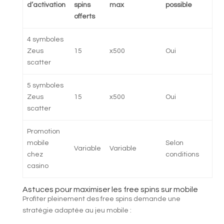
d’activation
spins
max
possible
offerts
4 symboles
Zeus
15
x500
Oui
scatter
5 symboles
Zeus
15
x500
Oui
scatter
Promotion
mobile
Selon
Variable
Variable
chez
conditions
casino
Astuces pour maximiser les free spins sur mobile
Profiter pleinement des free spins demande une
stratégie adaptée au jeu mobile :