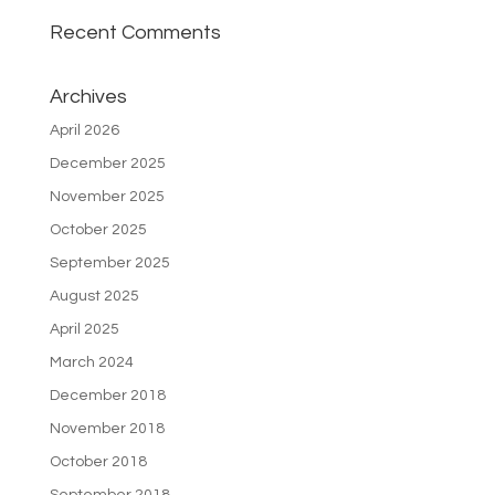
Recent Comments
Archives
April 2026
December 2025
November 2025
October 2025
September 2025
August 2025
April 2025
March 2024
December 2018
November 2018
October 2018