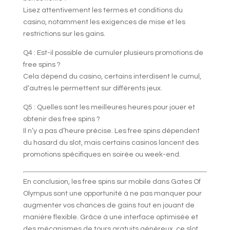
Lisez attentivement les termes et conditions du
casino, notamment les exigences de mise et les
restrictions sur les gains.
Q4 : Est-il possible de cumuler plusieurs promotions de
free spins ?
Cela dépend du casino, certains interdisent le cumul,
d’autres le permettent sur différents jeux.
Q5 : Quelles sont les meilleures heures pour jouer et
obtenir des free spins ?
Il n’y a pas d’heure précise. Les free spins dépendent
du hasard du slot, mais certains casinos lancent des
promotions spécifiques en soirée ou week-end.
En conclusion, les free spins sur mobile dans Gates Of
Olympus sont une opportunité à ne pas manquer pour
augmenter vos chances de gains tout en jouant de
manière flexible. Grâce à une interface optimisée et
des mécanismes de tours gratuits généreux, ce slot