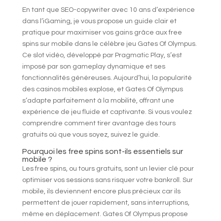
En tant que SEO-copywriter avec 10 ans d’expérience
dans l’iGaming, je vous propose un guide clair et
pratique pour maximiser vos gains grâce aux free
spins sur mobile dans le célèbre jeu Gates Of Olympus.
Ce slot vidéo, développé par Pragmatic Play, s’est
imposé par son gameplay dynamique et ses
fonctionnalités généreuses. Aujourd’hui, la popularité
des casinos mobiles explose, et Gates Of Olympus
s’adapte parfaitement à la mobilité, offrant une
expérience de jeu fluide et captivante. Si vous voulez
comprendre comment tirer avantage des tours
gratuits où que vous soyez, suivez le guide.
Pourquoi les free spins sont-ils essentiels sur
mobile ?
Les free spins, ou tours gratuits, sont un levier clé pour
optimiser vos sessions sans risquer votre bankroll. Sur
mobile, ils deviennent encore plus précieux car ils
permettent de jouer rapidement, sans interruptions,
même en déplacement. Gates Of Olympus propose