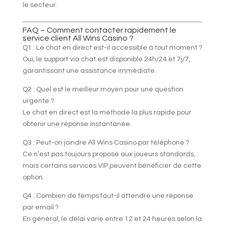
le secteur.
FAQ – Comment contacter rapidement le
service client All Wins Casino ?
Q1 : Le chat en direct est-il accessible à tout moment ?
Oui, le support via chat est disponible 24h/24 et 7j/7,
garantissant une assistance immédiate.
Q2 : Quel est le meilleur moyen pour une question
urgente ?
Le chat en direct est la méthode la plus rapide pour
obtenir une réponse instantanée.
Q3 : Peut-on joindre All Wins Casino par téléphone ?
Ce n’est pas toujours proposé aux joueurs standards,
mais certains services VIP peuvent bénéficier de cette
option.
Q4 : Combien de temps faut-il attendre une réponse
par email ?
En général, le délai varie entre 12 et 24 heures selon la