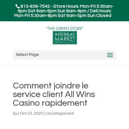
813-839-7542 - Store Hours: Mon-Fri 5:30am-
9pm Sat 6am-6pm Sun 8am-4pm / Deli Hours:
Mon-Fri 5:30am-8pm Sat 6am-5pm Sun Closed
Select Page
Comment joindre le
service client All Wins
Casino rapidement
by
|
Oct 23, 2025
|
Uncategorized