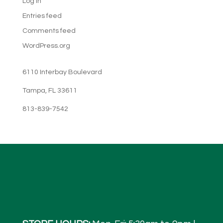
Log in
Entries feed
Comments feed
WordPress.org
6110 Interbay Boulevard
Tampa, FL 33611
813-839-7542