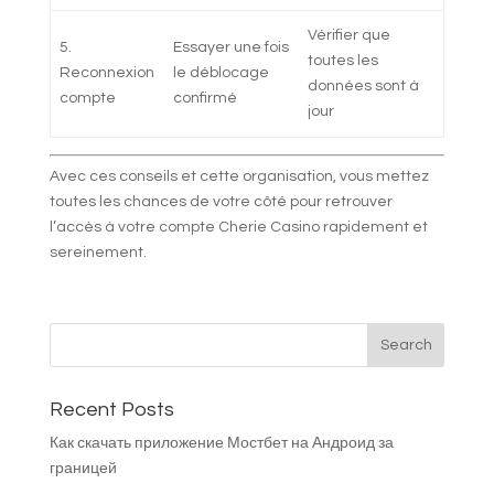
Vérifier que
5.
Essayer une fois
toutes les
Reconnexion
le déblocage
données sont à
compte
confirmé
jour
Avec ces conseils et cette organisation, vous mettez
toutes les chances de votre côté pour retrouver
l’accès à votre compte Cherie Casino rapidement et
sereinement.
Recent Posts
Как скачать приложение Мостбет на Андроид за
границей