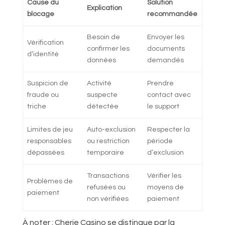
Cause du
Solution
Explication
blocage
recommandée
Besoin de
Envoyer les
Vérification
confirmer les
documents
d’identité
données
demandés
Suspicion de
Activité
Prendre
fraude ou
suspecte
contact avec
triche
détectée
le support
Limites de jeu
Auto-exclusion
Respecter la
responsables
ou restriction
période
dépassées
temporaire
d’exclusion
Transactions
Vérifier les
Problèmes de
refusées ou
moyens de
paiement
non vérifiées
paiement
À noter : Cherie Casino se distingue par la