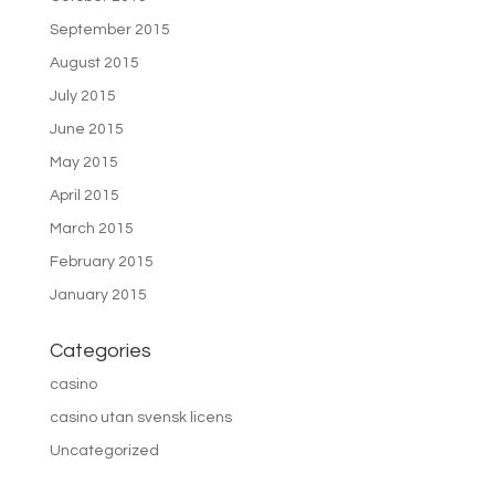
September 2015
August 2015
July 2015
June 2015
May 2015
April 2015
March 2015
February 2015
January 2015
Categories
casino
casino utan svensk licens
Uncategorized