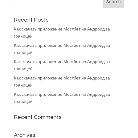
Recent Posts
Как скачать приложение Мостбет на Андроид за
границей
Как скачать приложение Мостбет на Андроид за
границей
Как скачать приложение Мостбет на Андроид за
границей
Как скачать приложение Мостбет на Андроид за
границей
Как скачать приложение Мостбет на Андроид за
границей
Recent Comments
Archives