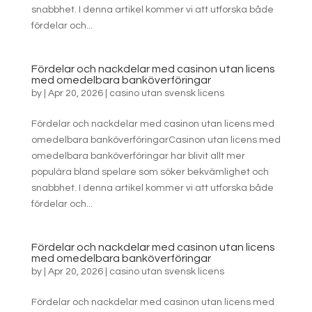
snabbhet. I denna artikel kommer vi att utforska både
fördelar och...
Fördelar och nackdelar med casinon utan licens
med omedelbara banköverföringar
by
|
Apr 20, 2026
|
casino utan svensk licens
Fördelar och nackdelar med casinon utan licens med
omedelbara banköverföringarCasinon utan licens med
omedelbara banköverföringar har blivit allt mer
populära bland spelare som söker bekvämlighet och
snabbhet. I denna artikel kommer vi att utforska både
fördelar och...
Fördelar och nackdelar med casinon utan licens
med omedelbara banköverföringar
by
|
Apr 20, 2026
|
casino utan svensk licens
Fördelar och nackdelar med casinon utan licens med