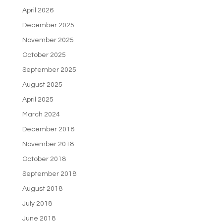
April 2026
December 2025
November 2025
October 2025
September 2025
August 2025
April 2025
March 2024
December 2018
November 2018
October 2018
September 2018
August 2018
July 2018
June 2018