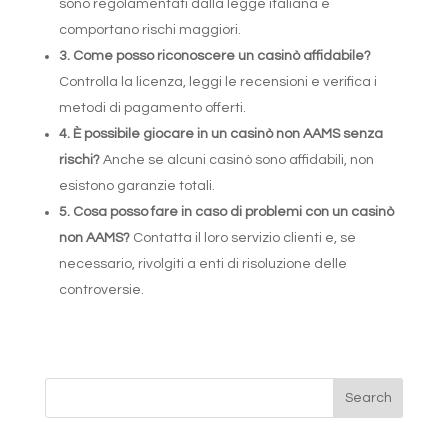
sono regolamentati dalla legge italiana e
comportano rischi maggiori.
3. Come posso riconoscere un casinò affidabile?
Controlla la licenza, leggi le recensioni e verifica i
metodi di pagamento offerti.
4. È possibile giocare in un casinò non AAMS senza
rischi?
Anche se alcuni casinò sono affidabili, non
esistono garanzie totali.
5. Cosa posso fare in caso di problemi con un casinò
non AAMS?
Contatta il loro servizio clienti e, se
necessario, rivolgiti a enti di risoluzione delle
controversie.