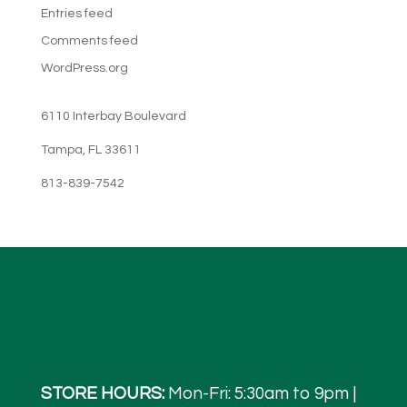
Entries feed
Comments feed
WordPress.org
6110 Interbay Boulevard
Tampa, FL 33611
813-839-7542
STORE HOURS:
Mon-Fri: 5:30am to 9pm |