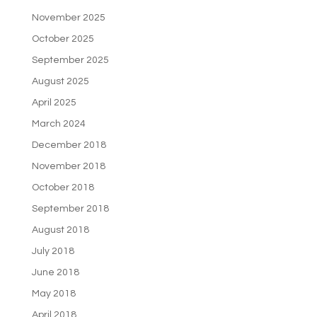
November 2025
October 2025
September 2025
August 2025
April 2025
March 2024
December 2018
November 2018
October 2018
September 2018
August 2018
July 2018
June 2018
May 2018
April 2018