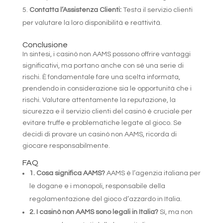
Contatta l’Assistenza Clienti:
Testa il servizio clienti
per valutare la loro disponibilità e reattività.
Conclusione
In sintesi, i casinò non AAMS possono offrire vantaggi
significativi, ma portano anche con sé una serie di
rischi. È fondamentale fare una scelta informata,
prendendo in considerazione sia le opportunità che i
rischi. Valutare attentamente la reputazione, la
sicurezza e il servizio clienti del casinò è cruciale per
evitare truffe e problematiche legate al gioco. Se
decidi di provare un casinò non AAMS, ricorda di
giocare responsabilmente.
FAQ
1. Cosa significa AAMS?
AAMS è l’agenzia italiana per
le dogane e i monopoli, responsabile della
regolamentazione del gioco d’azzardo in Italia.
2. I casinò non AAMS sono legali in Italia?
Sì, ma non