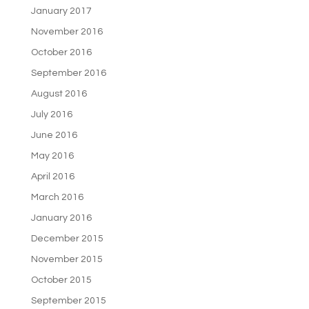
January 2017
November 2016
October 2016
September 2016
August 2016
July 2016
June 2016
May 2016
April 2016
March 2016
January 2016
December 2015
November 2015
October 2015
September 2015