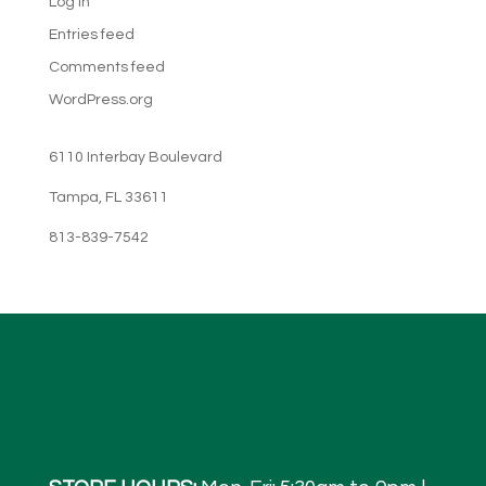
Log in
Entries feed
Comments feed
WordPress.org
6110 Interbay Boulevard
Tampa, FL 33611
813-839-7542