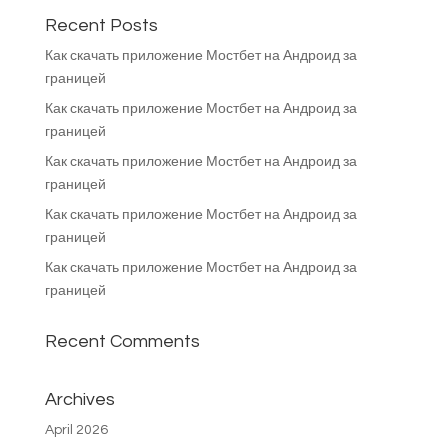
Recent Posts
Как скачать приложение Мостбет на Андроид за
границей
Как скачать приложение Мостбет на Андроид за
границей
Как скачать приложение Мостбет на Андроид за
границей
Как скачать приложение Мостбет на Андроид за
границей
Как скачать приложение Мостбет на Андроид за
границей
Recent Comments
Archives
April 2026