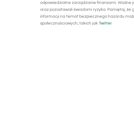
odpowiedzialne zarządzanie finansami. Ważne je
oraz pozostawali świadomi ryzyka. Pamiętaj, że
informacji na temat bezpiecznego hazardu moż
społecznościowych, takich jak
Twitter
.