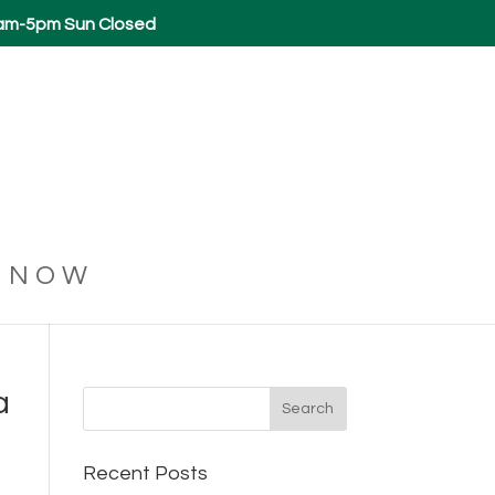
6am-5pm Sun Closed
 NOW
a
Recent Posts