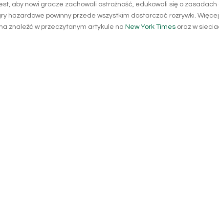
st, aby nowi gracze zachowali ostrożność, edukowali się o zasadach 
 gry hazardowe powinny przede wszystkim dostarczać rozrywki. Więce
na znaleźć w przeczytanym artykule na
New York Times
oraz w sieci