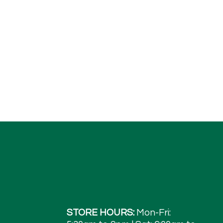
STORE HOURS:
Mon-Fri: