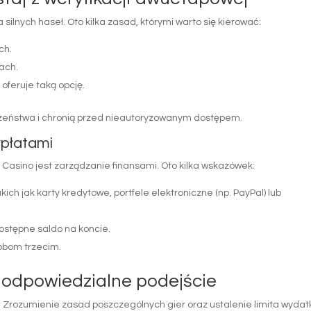
nych haseł. Oto kilka zasad, którymi warto się kierować:
ch.
ach.
oferuje taką opcję.
czeństwa i chronią przed nieautoryzowanym dostępem.
ypłatami
sino jest zarządzanie finansami. Oto kilka wskazówek:
kich jak karty kredytowe, portfele elektroniczne (np. PayPal) lub
dostępne saldo na koncie.
obom trzecim.
i odpowiedzialne podejście
z. Zrozumienie zasad poszczególnych gier oraz ustalenie limita wydat