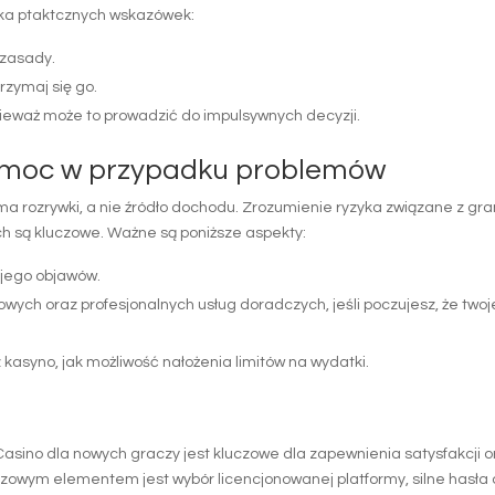
ilka ptaktcznych wskazówek:
 zasady.
rzymaj się go.
nieważ może to prowadzić do impulsywnych decyzji.
pomoc w przypadku problemów
a rozrywki, a nie źródło dochodu. Zrozumienie ryzyka związane z gr
h są kluczowe. Ważne są poniższe aspekty:
 jego objawów.
ch oraz profesjonalnych usług doradczych, jeśli poczujesz, że twoj
kasyno, jak możliwość nałożenia limitów na wydatki.
Casino dla nowych graczy jest kluczowe dla zapewnienia satysfakcji o
zowym elementem jest wybór licencjonowanej platformy, silne hasła 