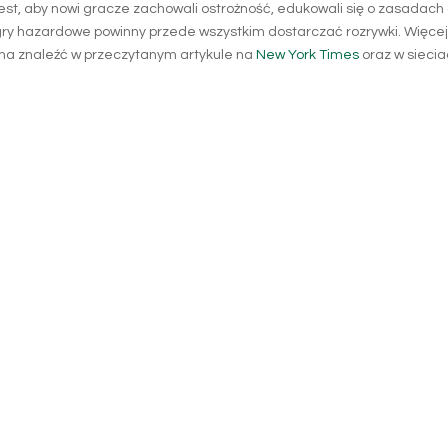
st, aby nowi gracze zachowali ostrożność, edukowali się o zasadach 
 gry hazardowe powinny przede wszystkim dostarczać rozrywki. Więce
na znaleźć w przeczytanym artykule na
New York Times
oraz w sieci