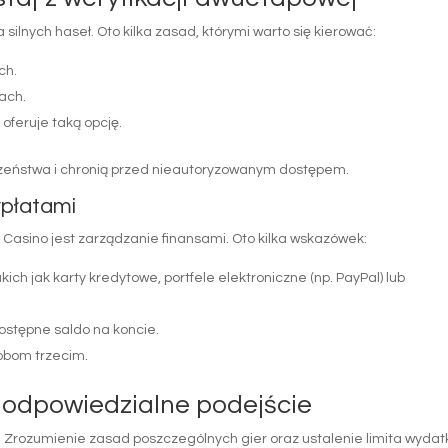
nych haseł. Oto kilka zasad, którymi warto się kierować:
ch.
ach.
oferuje taką opcję.
czeństwa i chronią przed nieautoryzowanym dostępem.
ypłatami
sino jest zarządzanie finansami. Oto kilka wskazówek:
kich jak karty kredytowe, portfele elektroniczne (np. PayPal) lub
dostępne saldo na koncie.
obom trzecim.
i odpowiedzialne podejście
z. Zrozumienie zasad poszczególnych gier oraz ustalenie limita wydat