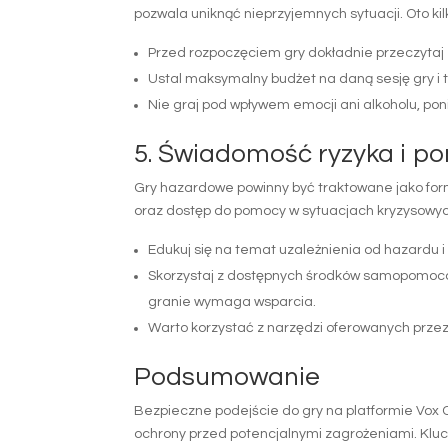
pozwala uniknąć nieprzyjemnych sytuacji. Oto k
Przed rozpoczęciem gry dokładnie przeczytaj
Ustal maksymalny budżet na daną sesję gry i t
Nie graj pod wpływem emocji ani alkoholu, po
5. Świadomość ryzyka i 
Gry hazardowe powinny być traktowane jako form
oraz dostęp do pomocy w sytuacjach kryzysowyc
Edukuj się na temat uzależnienia od hazardu i
Skorzystaj z dostępnych środków samopomocowy
granie wymaga wsparcia.
Warto korzystać z narzędzi oferowanych przez 
Podsumowanie
Bezpieczne podejście do gry na platformie Vox 
ochrony przed potencjalnymi zagrożeniami. Kluc