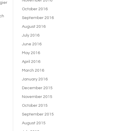
November 2016
gier
October 2016
j
ach
September 2016
August 2016
July 2016
June 2016
May 2016
April 2016
March 2016
January 2016
December 2015
November 2015
October 2015
September 2015
August 2015