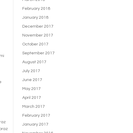
February 2018
January 2018
December 2017
November 2017
October 2017
September 2017
ami
August 2017
July 2017
June 2017
e
May 2017
April 2017
March 2017
February 2017
raz
January 2017
oraz