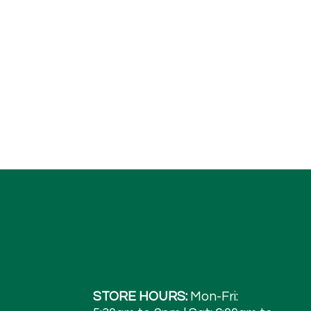
STORE HOURS:
Mon-Fri: