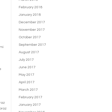
February 2018
January 2018
December 2017
November 2017
October 2017
September 2017
ami
August 2017
July 2017
June 2017
e
May 2017
April 2017
March 2017
February 2017
raz
January 2017
oraz