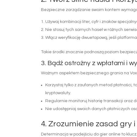
Bezpieczne zarządzanie swoim kontem wymaga sil
Używaj kombinacji liter, cyfr i znaków specjalny
Nie stosuj tych samych haseł w różnych serwis
Włącz weryfikację dwuetapową, jeśli platforma 
Takie środki znacznie podnoszą poziom bezpie
3. Bądź ostrożny z wpłatami i w
Ważnym aspektem bezpiecznego grania na Vox Ca
Korzystaj tylko z zaufanych metod płatności, ta
kryptowaluty.
Regularnie monitoruj historię transakcji oraz 
Nie udostępniaj swoich danych płatniczych os
4. Zrozumienie zasad gry 
Determinacja w podejściu do gier online to kluc