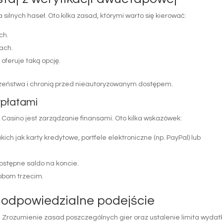
nych haseł. Oto kilka zasad, którymi warto się kierować:
ch.
ach.
oferuje taką opcję.
czeństwa i chronią przed nieautoryzowanym dostępem.
ypłatami
sino jest zarządzanie finansami. Oto kilka wskazówek:
kich jak karty kredytowe, portfele elektroniczne (np. PayPal) lub
dostępne saldo na koncie.
obom trzecim.
i odpowiedzialne podejście
z. Zrozumienie zasad poszczególnych gier oraz ustalenie limita wydat