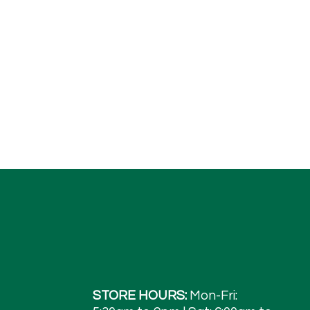
STORE HOURS:
Mon-Fri: