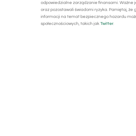
odpowiedzialne zarządzanie finansami. Ważne je
oraz pozostawali świadomi ryzyka. Pamiętaj, że
informacji na temat bezpiecznego hazardu moż
społecznościowych, takich jak
Twitter
.