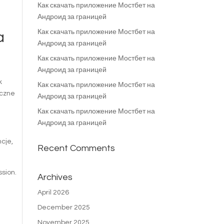
Как скачать приложение Мостбет на
Андроид за границей
Как скачать приложение Мостбет на
a
Андроид за границей
Как скачать приложение Мостбет на
Андроид за границей
k
Как скачать приложение Мостбет на
eczne
Андроид за границей
Как скачать приложение Мостбет на
Андроид за границей
cje,
Recent Comments
sion.
Archives
April 2026
December 2025
November 2025