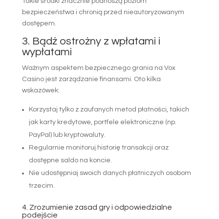
Takie środki znacznie podnoszą poziom
bezpieczeństwa i chronią przed nieautoryzowanym
dostępem.
3. Bądź ostrożny z wpłatami i
wypłatami
Ważnym aspektem bezpiecznego grania na Vox
Casino jest zarządzanie finansami. Oto kilka
wskazówek:
Korzystaj tylko z zaufanych metod płatności, takich
jak karty kredytowe, portfele elektroniczne (np.
PayPal) lub kryptowaluty.
Regularnie monitoruj historię transakcji oraz
dostępne saldo na koncie.
Nie udostępniaj swoich danych płatniczych osobom
trzecim.
4. Zrozumienie zasad gry i odpowiedzialne
podejście