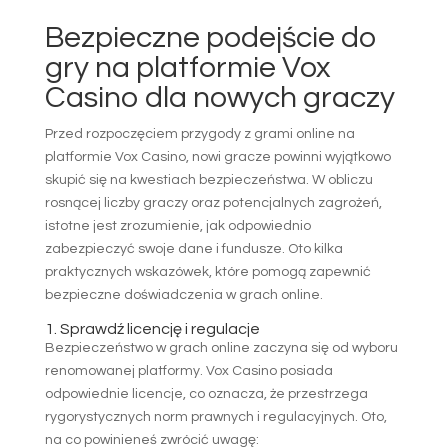
Bezpieczne podejście do
gry na platformie Vox
Casino dla nowych graczy
Przed rozpoczęciem przygody z grami online na
platformie Vox Casino, nowi gracze powinni wyjątkowo
skupić się na kwestiach bezpieczeństwa. W obliczu
rosnącej liczby graczy oraz potencjalnych zagrożeń,
istotne jest zrozumienie, jak odpowiednio
zabezpieczyć swoje dane i fundusze. Oto kilka
praktycznych wskazówek, które pomogą zapewnić
bezpieczne doświadczenia w grach online.
1. Sprawdź licencję i regulacje
Bezpieczeństwo w grach online zaczyna się od wyboru
renomowanej platformy. Vox Casino posiada
odpowiednie licencje, co oznacza, że przestrzega
rygorystycznych norm prawnych i regulacyjnych. Oto,
na co powinieneś zwrócić uwagę: