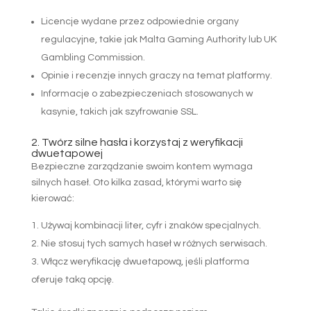
Licencje wydane przez odpowiednie organy
regulacyjne, takie jak Malta Gaming Authority lub UK
Gambling Commission.
Opinie i recenzje innych graczy na temat platformy.
Informacje o zabezpieczeniach stosowanych w
kasynie, takich jak szyfrowanie SSL.
2. Twórz silne hasła i korzystaj z weryfikacji
dwuetapowej
Bezpieczne zarządzanie swoim kontem wymaga
silnych haseł. Oto kilka zasad, którymi warto się
kierować:
Używaj kombinacji liter, cyfr i znaków specjalnych.
Nie stosuj tych samych haseł w różnych serwisach.
Włącz weryfikację dwuetapową, jeśli platforma
oferuje taką opcję.