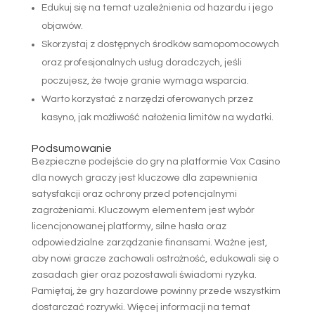
Edukuj się na temat uzależnienia od hazardu i jego
objawów.
Skorzystaj z dostępnych środków samopomocowych
oraz profesjonalnych usług doradczych, jeśli
poczujesz, że twoje granie wymaga wsparcia.
Warto korzystać z narzędzi oferowanych przez
kasyno, jak możliwość nałożenia limitów na wydatki.
Podsumowanie
Bezpieczne podejście do gry na platformie Vox Casino
dla nowych graczy jest kluczowe dla zapewnienia
satysfakcji oraz ochrony przed potencjalnymi
zagrożeniami. Kluczowym elementem jest wybór
licencjonowanej platformy, silne hasła oraz
odpowiedzialne zarządzanie finansami. Ważne jest,
aby nowi gracze zachowali ostrożność, edukowali się o
zasadach gier oraz pozostawali świadomi ryzyka.
Pamiętaj, że gry hazardowe powinny przede wszystkim
dostarczać rozrywki. Więcej informacji na temat