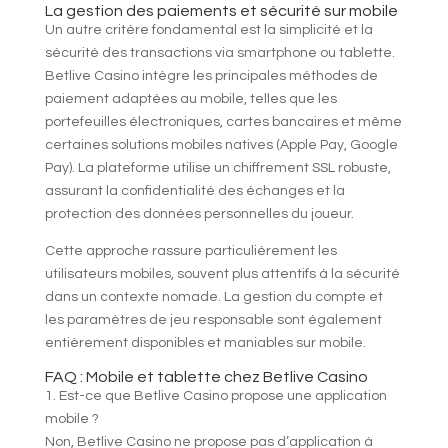
La gestion des paiements et sécurité sur mobile
Un autre critère fondamental est la simplicité et la
sécurité des transactions via smartphone ou tablette.
Betlive Casino intègre les principales méthodes de
paiement adaptées au mobile, telles que les
portefeuilles électroniques, cartes bancaires et même
certaines solutions mobiles natives (Apple Pay, Google
Pay). La plateforme utilise un chiffrement SSL robuste,
assurant la confidentialité des échanges et la
protection des données personnelles du joueur.
Cette approche rassure particulièrement les
utilisateurs mobiles, souvent plus attentifs à la sécurité
dans un contexte nomade. La gestion du compte et
les paramètres de jeu responsable sont également
entièrement disponibles et maniables sur mobile.
FAQ : Mobile et tablette chez Betlive Casino
1. Est-ce que Betlive Casino propose une application
mobile ?
Non, Betlive Casino ne propose pas d’application à