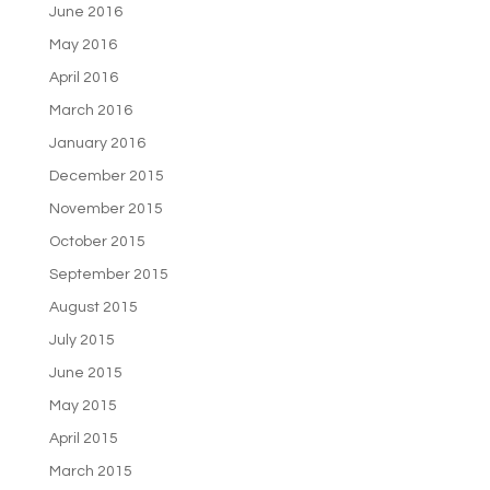
June 2016
May 2016
April 2016
March 2016
January 2016
December 2015
November 2015
October 2015
September 2015
August 2015
July 2015
June 2015
May 2015
April 2015
March 2015