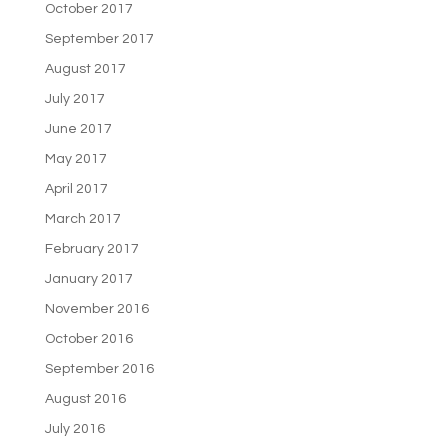
October 2017
September 2017
August 2017
July 2017
June 2017
May 2017
April 2017
March 2017
February 2017
January 2017
November 2016
October 2016
September 2016
August 2016
July 2016