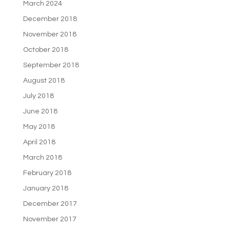
March 2024
December 2018
November 2018
October 2018
September 2018
August 2018
July 2018
June 2018
May 2018
April 2018
March 2018
February 2018
January 2018
December 2017
November 2017