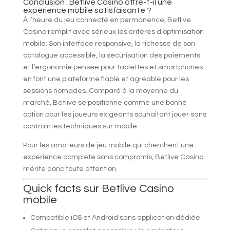
Conclusion : Betlive Casino offre-t-il une
expérience mobile satisfaisante ?
À l’heure du jeu connecté en permanence, Betlive
Casino remplit avec sérieux les critères d’optimisation
mobile. Son interface responsive, la richesse de son
catalogue accessible, la sécurisation des paiements
et l’ergonomie pensée pour tablettes et smartphones
en font une plateforme fiable et agréable pour les
sessions nomades. Comparé à la moyenne du
marché, Betlive se positionne comme une bonne
option pour les joueurs exigeants souhaitant jouer sans
contraintes techniques sur mobile.
Pour les amateurs de jeu mobile qui cherchent une
expérience complète sans compromis, Betlive Casino
mérite donc toute attention.
Quick facts sur Betlive Casino
mobile
Compatible iOS et Android sans application dédiée