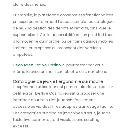
claire des menus.
Sur mobile, la plateforme conserve ses fonctionnalités
principales, notamment l’accès complet au catalogue
de jeux, la gestion des dépôts et retraits, ainsi que le
support client. Cette accessibilité est un point fort face
à la moyenne du marché, où certains casinos mobiles
limitent leurs options ou proposent des versions
amputées.
Découvrez Betlive Casino ici
pour tester par vous-
même la prise en main sur tablette ou smartphone.
Catalogue de jeux et ergonomie sur mobile
L’expérience utilisateur est primordiale dans le jeu sur
petit écran. Betlive Casino réussit à proposer une
interface épurée où les jeux sont facilement
accessibles via des filtres adaptés à un usage tactile.
Les catégories principales (machines à sous, jeux de
table, live casino) restent visibles sans scrolling
excessif.