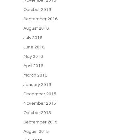
November 2016
October 2016
September 2016
August 2016
July 2016
June 2016
May 2016
April 2016
March 2016
January 2016
December 2015
November 2015
October 2015
September 2015
August 2015