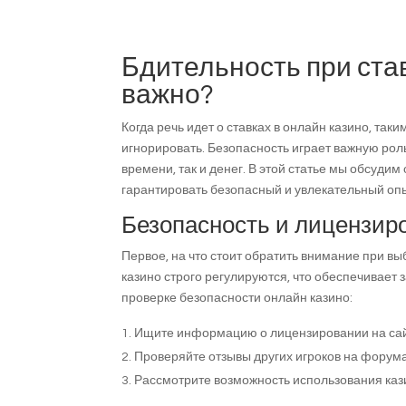
Бдительность при став
важно?
Когда речь идет о ставках в онлайн казино, так
игнорировать. Безопасность играет важную роль
времени, так и денег. В этой статье мы обсуди
гарантировать безопасный и увлекательный опы
Безопасность и лицензир
Первое, на что стоит обратить внимание при вы
казино строго регулируются, что обеспечивает 
проверке безопасности онлайн казино:
Ищите информацию о лицензировании на сай
Проверяйте отзывы других игроков на форум
Рассмотрите возможность использования каз