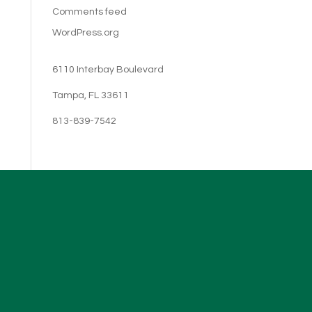
Comments feed
WordPress.org
6110 Interbay Boulevard
Tampa, FL 33611
813-839-7542