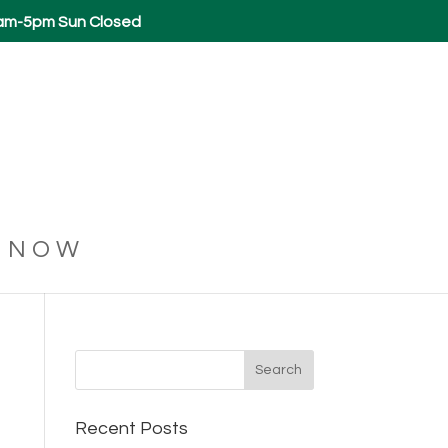
6am-5pm Sun Closed
 NOW
Recent Posts