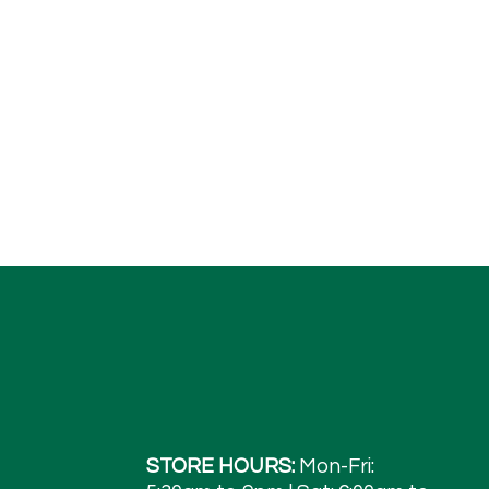
STORE HOURS:
Mon-Fri: