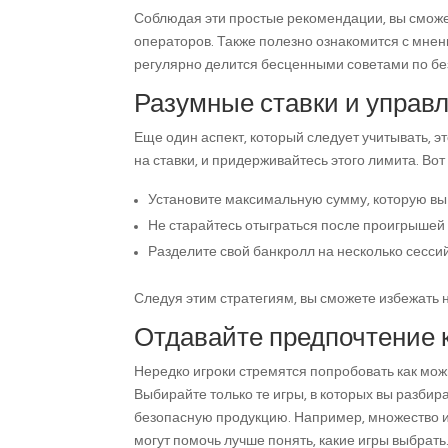
Соблюдая эти простые рекомендации, вы сможе
операторов. Также полезно ознакомится с мнен
регулярно делится бесценными советами по б
Разумные ставки и управ
Еще один аспект, который следует учитывать, э
на ставки, и придерживайтесь этого лимита. В
Установите максимальную сумму, которую вы 
Не старайтесь отыграться после проигрышей 
Разделите свой банкролл на несколько сессий
Следуя этим стратегиям, вы сможете избежать 
Отдавайте предпочтение к
Нередко игроки стремятся попробовать как можн
Выбирайте только те игры, в которых вы разбир
безопасную продукцию. Например, множество ис
могут помочь лучше понять, какие игры выбрать