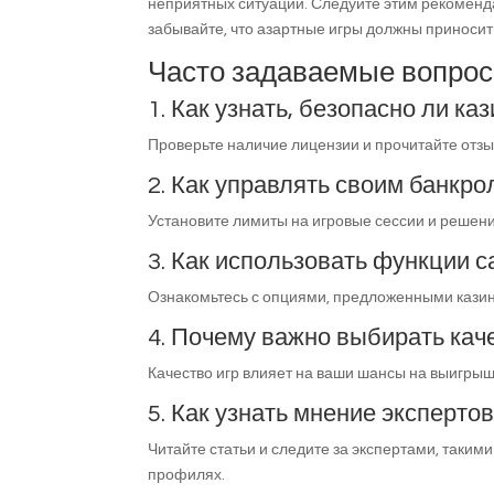
неприятных ситуаций. Следуйте этим рекоменда
забывайте, что азартные игры должны приносит
Часто задаваемые вопрос
1. Как узнать, безопасно ли ка
Проверьте наличие лицензии и прочитайте отз
2. Как управлять своим банкро
Установите лимиты на игровые сессии и решения
3. Как использовать функции 
Ознакомьтесь с опциями, предложенными казино
4. Почему важно выбирать кач
Качество игр влияет на ваши шансы на выигрыш
5. Как узнать мнение экспертов
Читайте статьи и следите за экспертами, таким
профилях.