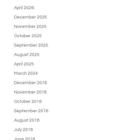
April 2026
December 2025
November 2025
October 2025
September 2025
August 2025
April 2025
March 2024
December 2018
November 2018
October 2018
September 2018
August 2018
July 2018
June 2018