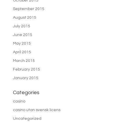
October 2015
September 2015
August 2015
July 2015
June 2015
May 2015
April 2015
March 2015
February 2015
January 2015
Categories
casino
casino utan svensk licens
Uncategorized