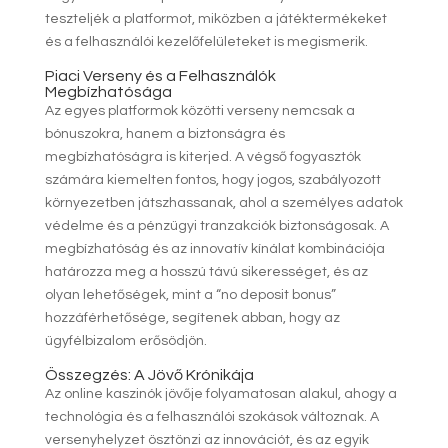
teszteljék a platformot, miközben a játéktermékeket
és a felhasználói kezelőfelületeket is megismerik.
Piaci Verseny és a Felhasználók
Megbízhatósága
Az egyes platformok közötti verseny nemcsak a
bónuszokra, hanem a biztonságra és
megbízhatóságra is kiterjed. A végső fogyasztók
számára kiemelten fontos, hogy jogos, szabályozott
környezetben játszhassanak, ahol a személyes adatok
védelme és a pénzügyi tranzakciók biztonságosak. A
megbízhatóság és az innovatív kínálat kombinációja
határozza meg a hosszú távú sikerességet, és az
olyan lehetőségek, mint a “no deposit bonus”
hozzáférhetősége, segítenek abban, hogy az
ügyfélbizalom erősödjön.
Összegzés: A Jövő Krónikája
Az online kaszinók jövője folyamatosan alakul, ahogy a
technológia és a felhasználói szokások változnak. A
versenyhelyzet ösztönzi az innovációt, és az egyik