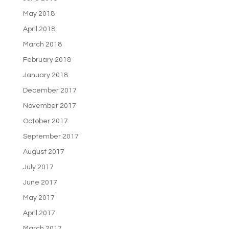
May 2018
April 2018
March 2018
February 2018
January 2018
December 2017
November 2017
October 2017
September 2017
August 2017
July 2017
June 2017
May 2017
April 2017
March 2017