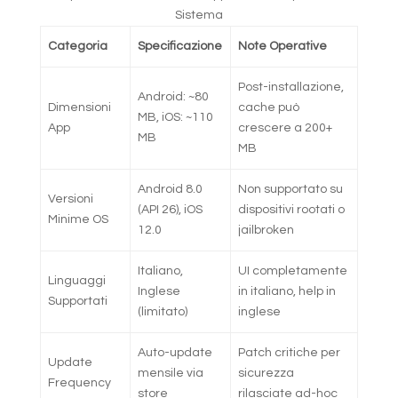
Sistema
Categoria
Specificazione
Note Operative
Post-installazione,
Android: ~80
Dimensioni
cache può
MB, iOS: ~110
App
crescere a 200+
MB
MB
Android 8.0
Non supportato su
Versioni
(API 26), iOS
dispositivi rootati o
Minime OS
12.0
jailbroken
Italiano,
UI completamente
Linguaggi
Inglese
in italiano, help in
Supportati
(limitato)
inglese
Auto-update
Patch critiche per
Update
mensile via
sicurezza
Frequency
store
rilasciate ad-hoc