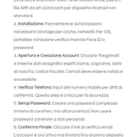
(Android) e scaricare ‘SNAI’. Alternativamente, usare il
file APK da siti autorizzati per dispositivi Android non
standard.
Installazione:
Permettere le autorizzazioni
necessarie (storage per cache, network). Per iOS,
potrebbe richiedere verifica tramite Face ID o
password.
Apertura e Creazione Account:
Cliccare ‘Registrati’
e inserire dati anagrafici esatti (nome, cognome, data
di nascita, codice fiscale). L’email deve essere valida e
accessibile.
Verifica Telefono:
Input del numero mobile per SMS di
conferma. Questo step è critico per la sicurezza.
Setup Password:
Creare una password complessa
(minimo 8 caratteri, mix alfanumerico). Non usare
password correlate a dati personali.
Conferma Finale:
Cliccare il link di verifica email.
L’account è ora attivo ma limitato fino al primo deposito