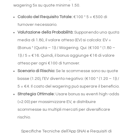
wagering 5x su quote minime 1.50.
Calcolo del Requisito Totale:
€100 * 5 = €500 di
turnover necessario.
Valutazione della Probabilità:
Supponendo una quota
media di 1.80, il valore atteso (EV) si calcola: EV =
(Bonus * (Quota – 1)) / Wagering. Qui: (€100 * (1.80 –
1)) / 5 = €16. Quindi, il bonus aggiunge €16 di valore
atteso per ogni €100 di turnover.
Scenario di Rischio:
Se le scommesse sono su quote
basse (1.20), l’EV diventa negativo: (€100 * (1.20 – 1)) /
5 = €4. Il costo del wagering può superare il beneficio.
Strategia Ottimale:
Usare bonus su eventi high-odds
(>2.00) per massimizzare EV, e distribuire
scommesse su multipli mercati per diversificare
rischio.
Specifiche Tecniche dell’App SNAI e Requisiti di