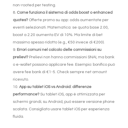
non-rooted per testing.
Come funziona il sistema di odds boost o enhanced
quotes?
Offerte promo su app: odds aumentate per
eventi selezionati. Matematica: se quota base 2.00,
boost a 2.20 aumenta EV di 10%. Ma limite di bet
massimo spesso ridotto (e.g., €50 invece di €200).
Errori comuni nel calcolo delle commissioni su
prelievi?
Prelievi non hanno commissioni SNAI, ma bank
o e-wallet possono applicare fee. Esempio: bonifico può
avere fee bank di €1-5. Check sempre net amount
ricevuto.
App su tablet iOS vs Android: differenze
performance?
Su tablet iOS, app è ottimizzata per
schermi grandi; su Android, può essere versione phone
scalata. Consigliato usare tablet iOS per esperienza
fluida.