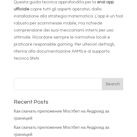
Questa guida tecnica approfondita per la
snai app
ufficiale
copre tutti gli aspetti operativi, dalla
installazione alla strategia matematica. L’app è un tool
robusto per scommesse mobile, ma richiede
comprensione dei suoi meccanismi interni per uso
ottimale. Ricordare sempre le normative locali e
praticare responsible gaming. Per ulteriori dettagli,
riferirsi alla documentazione AAMS e al supporto
tecnico SNAI.
Recent Posts
Как скачать приложение Мостбет на Андроид за
границей
Как скачать приложение Мостбет на Андроид за
границей