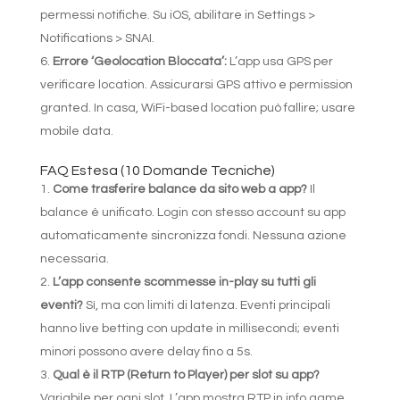
permessi notifiche. Su iOS, abilitare in Settings >
Notifications > SNAI.
Errore ‘Geolocation Bloccata’:
L’app usa GPS per
verificare location. Assicurarsi GPS attivo e permission
granted. In casa, WiFi-based location può fallire; usare
mobile data.
FAQ Estesa (10 Domande Tecniche)
Come trasferire balance da sito web a app?
Il
balance è unificato. Login con stesso account su app
automaticamente sincronizza fondi. Nessuna azione
necessaria.
L’app consente scommesse in-play su tutti gli
eventi?
Sì, ma con limiti di latenza. Eventi principali
hanno live betting con update in millisecondi; eventi
minori possono avere delay fino a 5s.
Qual è il RTP (Return to Player) per slot su app?
Variabile per ogni slot. L’app mostra RTP in info game,