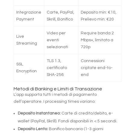
Integrazione
Carte, PayPal,
Deposito min: €10,
Payment
Skrill, Bonifico
Prelievo min: €20
Video per
Require banda 2
Live
eventi
Mbps+, limitato a
Streaming
selezionati
720p
TLS 1.3,
Connessioni
SSL
certificato
criptate end-to-
Encryption
SHA-256
end
Metodi di Banking e Limiti di Transazione
L’app supporta tutti i metodi di pagamento
dell’operatore. I processing times variano:
Deposito Instantaneo:
Carte di credito/debito, e-
wallet (PayPal, Skrill). Fondi disponibili in < 5 secondi.
Deposito Lento:
Bonifico bancario (1-3 giorni