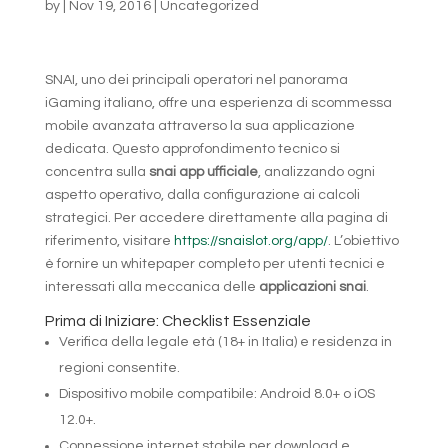
by
|
Nov 19, 2016
|
Uncategorized
SNAI, uno dei principali operatori nel panorama
iGaming italiano, offre una esperienza di scommessa
mobile avanzata attraverso la sua applicazione
dedicata. Questo approfondimento tecnico si
concentra sulla
snai app ufficiale
, analizzando ogni
aspetto operativo, dalla configurazione ai calcoli
strategici. Per accedere direttamente alla pagina di
riferimento, visitare
https://snaislot.org/app/
. L’obiettivo
è fornire un whitepaper completo per utenti tecnici e
interessati alla meccanica delle
applicazioni snai
.
Prima di Iniziare: Checklist Essenziale
Verifica della legale età (18+ in Italia) e residenza in
regioni consentite.
Dispositivo mobile compatibile: Android 8.0+ o iOS
12.0+.
Connessione internet stabile per download e