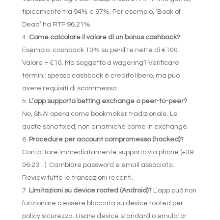
tipicamente tra 94% e 97%. Per esempio, ‘Book of
Dead’ ha RTP 96.21%.
Come calcolare il valore di un bonus cashback?
Esempio: cashback 10% su perdite nette di €100.
Valore = €10. Ma soggetto a wagering? Verificare
termini: spesso cashback è credito libero, ma può
avere requisiti di scommessa.
L’app supporta betting exchange o peer-to-peer?
No, SNAI opera come bookmaker tradizionale. Le
quote sono fixed, non dinamiche come in exchange.
Procedure per account compromesso (hacked)?
Contattare immediatamente supporto via phone (+39
06 23…). Cambiare password e email associata.
Review tutte le transazioni recenti.
Limitazioni su device rooted (Android)?
L’app può non
funzionare o essere bloccata su device rooted per
policy sicurezza. Usare device standard o emulator