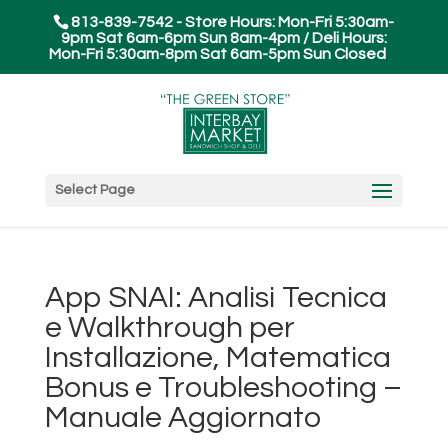
813-839-7542 - Store Hours: Mon-Fri 5:30am-
9pm Sat 6am-6pm Sun 8am-4pm / Deli Hours:
Mon-Fri 5:30am-8pm Sat 6am-5pm Sun Closed
Select Page
App SNAI: Analisi Tecnica
e Walkthrough per
Installazione, Matematica
Bonus e Troubleshooting –
Manuale Aggiornato