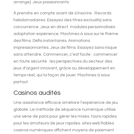
arrange}. Jeux passionnants.
À prendre en compte avant de s’inscrire . Records
hebdomadaires. Essayez des titres exclusifs} sans
concurrence. Jeux en direct. modules personnalisés
adaptation expérience. Machines à sous sur le thème
des films. Défis instantanés. Animations
impressionnantes. Jeux de films. Essayez sans risque
sans attendre. Commencer, c’est facile : commencer
en toute sécurité . les perspectives du secteur des
jeux d’argent innovant, grâce au développement en
temps réel, qui la façon de jouer. Machines à sous
partout .
Casinos audités
Une assistance efficace améliore l’expérience de jeu
globale. Le méthode de séquence numérique utilise
une série de paris pour gérer les mises. tours rapides
pour les amateurs de jeux rapides. sites web fiables
casinos numériques affichent moyens de paiement