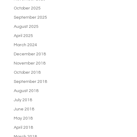
October 2025
September 2025
August 2025
April 2025
March 2024
December 2018
November 2018
October 2018
September 2018
August 2018
July 2018
June 2018
May 2018
April 2018
March 2018