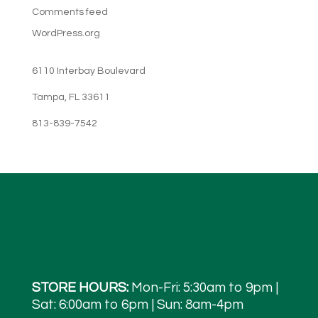
Comments feed
WordPress.org
6110 Interbay Boulevard
Tampa, FL 33611
813-839-7542
STORE HOURS:
Mon-Fri: 5:30am to 9pm |
Sat: 6:00am to 6pm | Sun: 8am-4pm