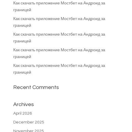
Как скачать приложение Мостбет на Андроид за
границей
Как скачать приложение Мостбет на Андроид за
границей
Как скачать приложение Мостбет на Андроид за
границей
Как скачать приложение Мостбет на Андроид за
границей
Как скачать приложение Мостбет на Андроид за
границей
Recent Comments
Archives
April 2026
December 2025
November 2025