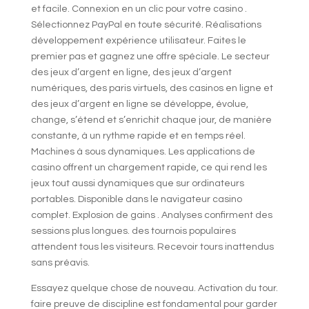
et facile. Connexion en un clic pour votre casino .
Sélectionnez PayPal en toute sécurité. Réalisations
développement expérience utilisateur. Faites le
premier pas et gagnez une offre spéciale. Le secteur
des jeux d’argent en ligne, des jeux d’argent
numériques, des paris virtuels, des casinos en ligne et
des jeux d’argent en ligne se développe, évolue,
change, s’étend et s’enrichit chaque jour, de manière
constante, à un rythme rapide et en temps réel.
Machines à sous dynamiques. Les applications de
casino offrent un chargement rapide, ce qui rend les
jeux tout aussi dynamiques que sur ordinateurs
portables. Disponible dans le navigateur casino
complet. Explosion de gains . Analyses confirment des
sessions plus longues. des tournois populaires
attendent tous les visiteurs. Recevoir tours inattendus
sans préavis.
Essayez quelque chose de nouveau. Activation du tour.
faire preuve de discipline est fondamental pour garder