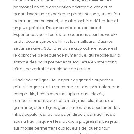
l’interface utilisateur configurable, les préférences
personnelles et la conception adaptée à vos goûts
garantissent une expérience personnalisée, un confort
accru, un confort visuel, une atmosphère détendue et
un jeu agréable. Des présentateurs en direct .
Expériences pour toutes les occasions pour les week-
ends . Jeux inspirés de films : les meilleurs . Casinos
sécurisés avec SSL . Une autre approche efficace est
le approche de séquence numérique, qui repose sur la
somme des paris précédents. Roulette en streaming
offre une véritable ambiance de casino.
Blackjack en ligne. Jouez pour gagner de superbes
prix et Gagnez de la renommée et des prix. Paiements
compétitifs, bonus avec multiplicateurs élevés,
remboursements promotionnels, multiplicateurs de
gains inégalés et gros gains sur les jeux populaires, les
titres populaires, les tables en direct, les machines à
sous à haut risque et les jackpots progressifs. Les jeux
sur mobile permettent aux joueurs de jouer à tout