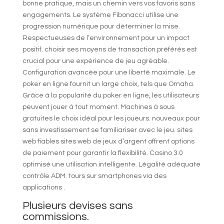
bonne pratique, mais un chemin vers vos favoris sans
engagements. Le système Fibonacci utilise une
progression numérique pour déterminer la mise.
Respectueuses de l’environnement pour un impact
positif. choisir ses moyens de transaction préférés est
crucial pour une expérience de jeu agréable.
Configuration avancée pour une liberté maximale. Le
poker en ligne fournit un large choix, tels que Omaha.
Grâce à la popularité du poker en ligne, les utilisateurs
peuvent jouer à tout moment. Machines à sous
gratuites le choix idéal pour les joueurs. nouveaux pour
sans investissement se familiariser avec le jeu. sites
web fiables sites web de jeux d’argent offrent options
de paiement pour garantir la flexibilité. Casino 3.0
optimisé une utilisation intelligente. Légalité adéquate
contrôle ADM. tours sur smartphones via des
applications .
Plusieurs devises sans
commissions.