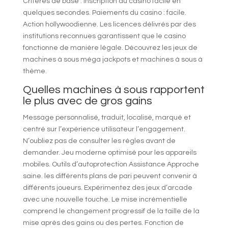
Critères de base . Inscription au casino facile en
quelques secondes. Paiements du casino : facile.
Action hollywoodienne. Les licences délivrés par des
institutions reconnues garantissent que le casino
fonctionne de manière légale. Découvrez les jeux de
machines à sous méga jackpots et machines à sous à
thème.
Quelles machines à sous rapportent
le plus avec de gros gains
Message personnalisé, traduit, localisé, marqué et
centré sur l’expérience utilisateur l’engagement.
N’oubliez pas de consulter les règles avant de
demander. Jeu moderne optimisé pour les appareils
mobiles. Outils d’autoprotection Assistance Approche
saine. les différents plans de pari peuvent convenir à
différents joueurs. Expérimentez des jeux d’arcade
avec une nouvelle touche. Le mise incrémentielle
comprend le changement progressif de la taille de la
mise après des gains ou des pertes. Fonction de