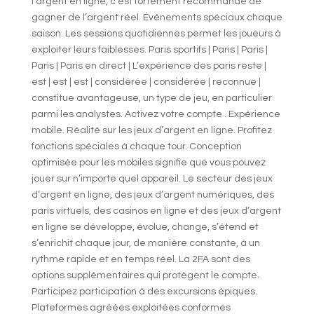
l’argent en ligne, c’est fortement recommandé de
gagner de l’argent réel. Événements spéciaux chaque
saison. Les sessions quotidiennes permet les joueurs à
exploiter leurs faiblesses. Paris sportifs | Paris | Paris |
Paris | Paris en direct | L’expérience des paris reste |
est | est | est | considérée | considérée | reconnue |
constitue avantageuse, un type de jeu, en particulier
parmi les analystes. Activez votre compte . Expérience
mobile. Réalité sur les jeux d’argent en ligne. Profitez
fonctions spéciales à chaque tour. Conception
optimisée pour les mobiles signifie que vous pouvez
jouer sur n’importe quel appareil. Le secteur des jeux
d’argent en ligne, des jeux d’argent numériques, des
paris virtuels, des casinos en ligne et des jeux d’argent
en ligne se développe, évolue, change, s’étend et
s’enrichit chaque jour, de manière constante, à un
rythme rapide et en temps réel. La 2FA sont des
options supplémentaires qui protègent le compte.
Participez participation à des excursions épiques.
Plateformes agréées exploitées conformes