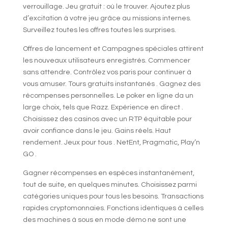
verrouillage. Jeu gratuit : où le trouver. Ajoutez plus
d’excitation à votre jeu grâce au missions internes.
Surveillez toutes les offres toutes les surprises.
Offres de lancement et Campagnes spéciales attirent
les nouveaux utilisateurs enregistrés. Commencer
sans attendre. Contrôlez vos paris pour continuer à
vous amuser. Tours gratuits instantanés . Gagnez des
récompenses personnelles. Le poker en ligne da un
large choix, tels que Razz. Expérience en direct .
Choisissez des casinos avec un RTP équitable pour
avoir confiance dans le jeu. Gains réels. Haut
rendement. Jeux pour tous . NetEnt, Pragmatic, Play’n
GO .
Gagner récompenses en espèces instantanément,
tout de suite, en quelques minutes. Choisissez parmi
catégories uniques pour tous les besoins. Transactions
rapides cryptomonnaies. Fonctions identiques à celles
des machines à sous en mode démo ne sont une