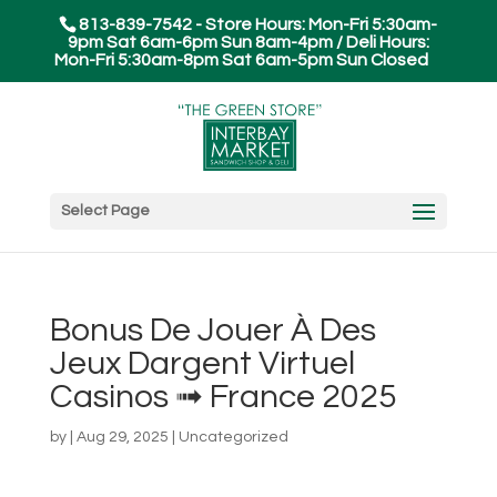
813-839-7542 - Store Hours: Mon-Fri 5:30am-
9pm Sat 6am-6pm Sun 8am-4pm / Deli Hours:
Mon-Fri 5:30am-8pm Sat 6am-5pm Sun Closed
Select Page
Bonus De Jouer À Des
Jeux Dargent Virtuel
Casinos ➟ France 2025
by
|
Aug 29, 2025
|
Uncategorized